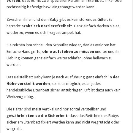
Vorteil
, dass es mit zwei speziellen Haltern am Elternbett links- oder
rechtsseitig befestigt bzw. eingehängt werden kann.
Zwischen ihnen und dem Baby gibt es kein störendes Gitter. Es
herrscht
praktisch Barrierefreiheit
. Ganz einfach decken sie es
wieder zu, wenn es sich freigestrampelt hat.
Sie reichen ihm schnell den Schnuller wieder, den es verloren hat.
Einfache Handgriffe,
ohne aufstehen zu müssen
und sie und ihr
Liebling können ganz einfach weiterschlafen, ohne hellwach zu
werden.
Das Beistellbett Baby kann je nach Ausführung ganz einfach
in der
Höhe verstellt werden
, so ist es möglich, es an jedes
handelsübliche Elternbett sicher anzubringen. Oft ist dazu auch kein
Werkzeug nötig.
Die Halter sind meist vertikal und horizontal verstellbar und
gewährleisten so die Sicherheit
, dass das Bettchen des Babys
sicher am Elternbett fixiert werden kann und nicht wegrutscht oder
wegrollt.