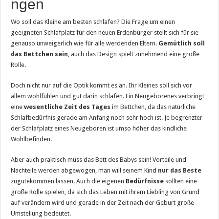
ngen
Wo soll das Kleine am besten schlafen? Die Frage um einen
geeigneten Schlafplatz für den neuen Erdenbürger stellt sich für sie
genauso unweigerlich wie für alle werdenden Eltern.
Gemütlich soll
das Bettchen sein
, auch das Design spielt zunehmend eine große
Rolle.
Doch nicht nur auf die Optik kommt es an. Ihr Kleines soll sich vor
allem wohlfühlen und gut darin schlafen. Ein Neugeborenes verbringt
eine
wesentliche Zeit des Tages
im Bettchen, da das natürliche
Schlafbedürfnis gerade am Anfang noch sehr hoch ist. Je begrenzter
der Schlafplatz eines Neugeboren ist umso höher das kindliche
Wohlbefinden.
Aber auch praktisch muss das Bett des Babys sein! Vorteile und
Nachteile werden abgewogen, man will seinem Kind
nur das Beste
zugutekommen lassen. Auch die eigenen
Bedürfnisse
sollten eine
große Rolle spielen, da sich das Leben mit ihrem Liebling von Grund
auf verändern wird und gerade in der Zeit nach der Geburt große
Umstellung bedeutet.