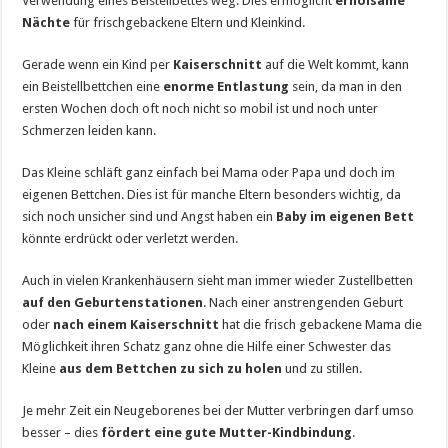
Verwendung eines Beistellbettes weg. Dies ermöglicht
erholsame
Nächte
für frischgebackene Eltern und Kleinkind.
Gerade wenn ein Kind per
Kaiserschnitt
auf die Welt kommt, kann
ein Beistellbettchen eine
enorme Entlastung
sein, da man in den
ersten Wochen doch oft noch nicht so mobil ist und noch unter
Schmerzen leiden kann.
Das Kleine schläft ganz einfach bei Mama oder Papa und doch im
eigenen Bettchen. Dies ist für manche Eltern besonders wichtig, da
sich noch unsicher sind und Angst haben ein
Baby im eigenen Bett
könnte erdrückt oder verletzt werden.
Auch in vielen Krankenhäusern sieht man immer wieder Zustellbetten
auf den Geburtenstationen
. Nach einer anstrengenden Geburt
oder
nach einem Kaiserschnitt
hat die frisch gebackene Mama die
Möglichkeit ihren Schatz ganz ohne die Hilfe einer Schwester das
Kleine
aus dem Bettchen zu sich zu holen
und zu stillen.
Je mehr Zeit ein Neugeborenes bei der Mutter verbringen darf umso
besser – dies
fördert eine gute Mutter-Kindbindung
.