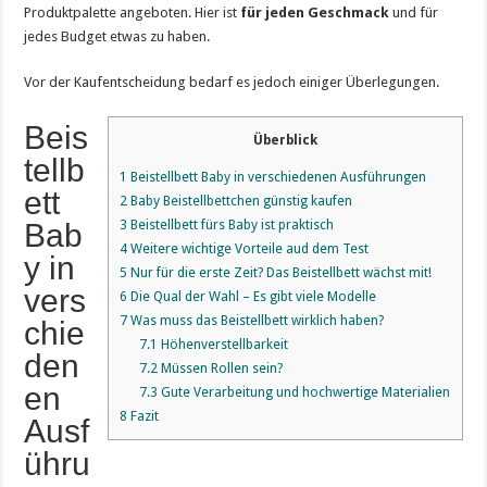
Produktpalette angeboten. Hier ist
für jeden Geschmack
und für
jedes Budget etwas zu haben.
Vor der Kaufentscheidung bedarf es jedoch einiger Überlegungen.
Beis
Überblick
tellb
1
Beistellbett Baby in verschiedenen Ausführungen
ett
2
Baby Beistellbettchen günstig kaufen
Bab
3
Beistellbett fürs Baby ist praktisch
4
Weitere wichtige Vorteile aud dem Test
y in
5
Nur für die erste Zeit? Das Beistellbett wächst mit!
vers
6
Die Qual der Wahl – Es gibt viele Modelle
7
Was muss das Beistellbett wirklich haben?
chie
7.1
Höhenverstellbarkeit
den
7.2
Müssen Rollen sein?
en
7.3
Gute Verarbeitung und hochwertige Materialien
8
Fazit
Ausf
ühru