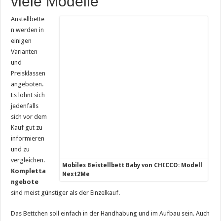
viele Modelle
Anstellbette
n werden in
einigen
Varianten
und
Preisklassen
angeboten.
Es lohnt sich
jedenfalls
sich vor dem
Kauf gut zu
informieren
und zu
vergleichen.
Mobiles Beistellbett Baby von CHICCO: Modell
Kompletta
Next2Me
ngebote
sind meist günstiger als der Einzelkauf.
Das Bettchen soll einfach in der Handhabung und im Aufbau sein. Auch