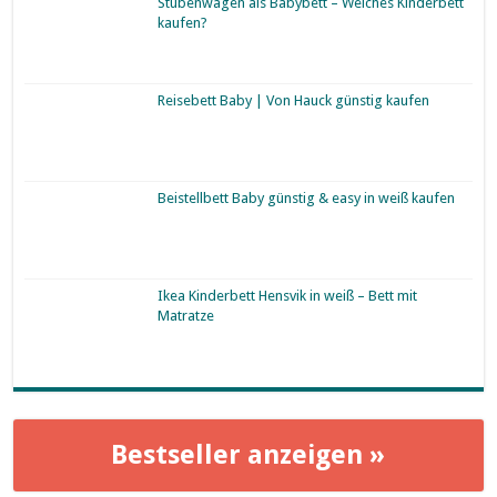
Stubenwagen als Babybett – Welches Kinderbett
kaufen?
Reisebett Baby | Von Hauck günstig kaufen
Beistellbett Baby günstig & easy in weiß kaufen
Ikea Kinderbett Hensvik in weiß – Bett mit
Matratze
Bestseller anzeigen »