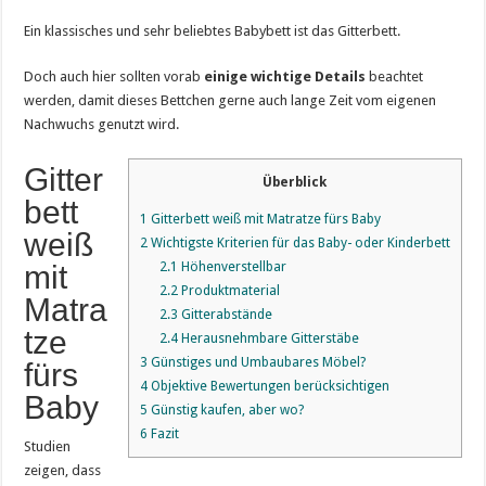
Ein klassisches und sehr beliebtes Babybett ist das Gitterbett.
Doch auch hier sollten vorab
einige wichtige Details
beachtet
werden, damit dieses Bettchen gerne auch lange Zeit vom eigenen
Nachwuchs genutzt wird.
Gitter
Überblick
bett
1
Gitterbett weiß mit Matratze fürs Baby
weiß
2
Wichtigste Kriterien für das Baby- oder Kinderbett
mit
2.1
Höhenverstellbar
2.2
Produktmaterial
Matra
2.3
Gitterabstände
tze
2.4
Herausnehmbare Gitterstäbe
3
Günstiges und Umbaubares Möbel?
fürs
4
Objektive Bewertungen berücksichtigen
Baby
5
Günstig kaufen, aber wo?
6
Fazit
Studien
zeigen, dass