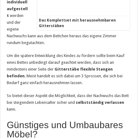
individuell
aufgestell
t
werden
Das Komplettset mit herausnehmbaren
und der
Gitterstäben
eigene
Nachwuchs kann aus dem Bettchen heraus das eigene Zimmer
rundum begutachten.
Um die spätere Entwicklung des Kindes zu fördern sollte beim Kauf
eines Bettes unbedingt darauf geachtet werden, dass sich an
mindestens einer Seite der
Gitterstäbe flexible Stangen
befinden
. Meist handelt es sich dabei um 3 Sprossen, die sich bei
Bedarf ganz einfach herausnehmen lassen.
So bietet dieser Aspekt die Möglichkeit, dass der Nachwuchs das Bett
bei steigendem Lebensalter sicher und
selbstständig verlassen
kann.
Günstiges und Umbaubares
Möbel?