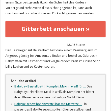
einem Gitterbett grundsätzlich die Sicherheit des Kindes im
Vordergrund steht. Wenn diese sicher gegeben ist, kann auch
durchaus auf optische Vorlieben Rücksicht genommen werden.
Gitterbett anschauen »
4.8
/
5
Sterne
Den Testsieger auf Beistellbett Test dank einem Preisvergleich im
Angebot günstig bei Amazon.de finden und bestellen. Gebraucht
Babybetten mit Testbericht und Vergleich vom Preis im Online Shop
billig kaufen und so Kosten sparen.
Ähnliche Artikel
Babybay Beistellbett | Komplett Maxi in weiß für…
Das
Babybay Beistellbett Maxi in weiß als Komplett Set bietet
ihren Kleinen eine sichere und ruhige Nacht. Denn…
Baby Reisebett höhenverstellbar mit Matratze…
Ein
passendes Baby Reisebett sollte höhenverstellbar und