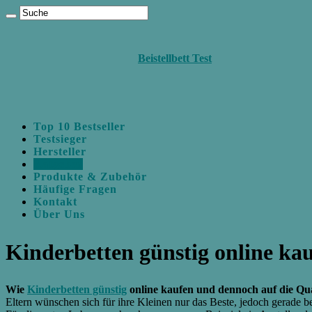
Beistellbett Test
Top 10 Bestseller
Testsieger
Hersteller
Ratgeber
Produkte & Zubehör
Häufige Fragen
Kontakt
Über Uns
Kinderbetten günstig online ka
Wie
Kinderbetten günstig
online kaufen und dennoch auf die Qua
Eltern wünschen sich für ihre Kleinen nur das Beste, jedoch gerade b