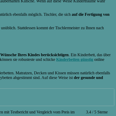
er zauberhaften Kutsche. Wenn auf diese Weise Kinderträume wahr
ürlich ebenfalls möglich. Tischler, die sich
auf die Fertigung von
unüblich. Stattdessen kommt der Tischlermeister zu Ihnen nach
 Wünsche Ihres Kindes berücksichtigen
. Ein Kinderbett, das über
 können sie robusteste und schicke
Kinderbetten günstig
online
nderbetten. Matratzen, Decken und Kissen müssen natürlich ebenfalls
bybetten abgestimmt sind. Auf diese Weise ist
der gesunde und
en mit Testbericht und Vergleich vom Preis im
3.4
/
5
Sterne