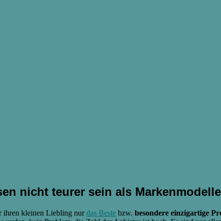
en nicht teurer sein als Markenmodelle
r ihren kleinen Liebling nur
das Beste
bzw.
besondere einzigartige P