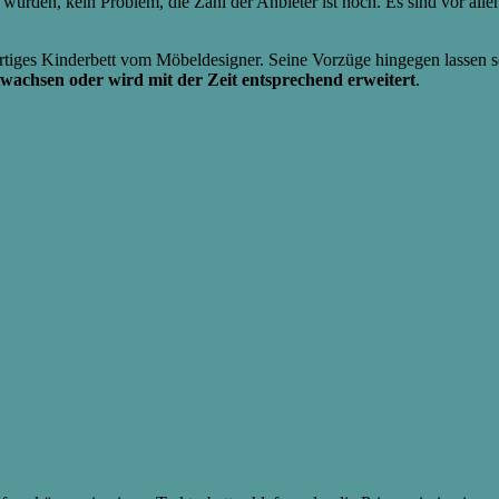
rden, kein Problem, die Zahl der Anbieter ist hoch. Es sind vor allen 
hwertiges Kinderbett vom Möbeldesigner. Seine Vorzüge hingegen lassen 
wachsen oder wird mit der Zeit entsprechend erweitert
.