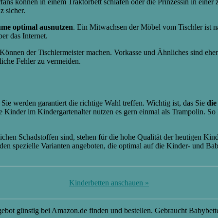
rfans können in einem Traktorbett schlafen oder die Prinzessin in ein
 sicher.
ume optimal ausnutzen
. Ein Mitwachsen der Möbel vom Tischler ist nat
er das Internet.
Können der Tischlermeister machen. Vorkasse und Ähnliches sind eher 
rliche Fehler zu vermeiden.
Sie werden garantiert die richtige Wahl treffen. Wichtig ist, das Sie
die
de Kinder im Kindergartenalter nutzen es gern einmal als Trampolin. So
lichen Schadstoffen sind, stehen für die hohe Qualität der heutigen Ki
den spezielle Varianten angeboten, die optimal auf die Kinder- und Ba
Kinderbetten anschauen »
ngebot günstig bei Amazon.de finden und bestellen. Gebraucht Babybett