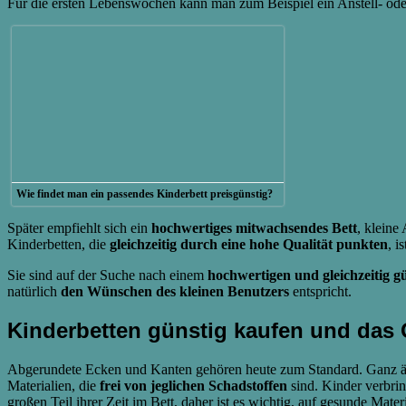
Für die ersten Lebenswochen kann man zum Beispiel ein Anstell- oder
Wie findet man ein passendes Kinderbett preisgünstig?
Später empfiehlt sich ein
hochwertiges mitwachsendes Bett
, kleine
Kinderbetten, die
gleichzeitig durch eine hohe Qualität punkten
, i
Sie sind auf der Suche nach einem
hochwertigen und gleichzeitig g
natürlich
den Wünschen des kleinen Benutzers
entspricht.
Kinderbetten günstig kaufen und das 
Abgerundete Ecken und Kanten gehören heute zum Standard. Ganz ähn
Materialien, die
frei von jeglichen Schadstoffen
sind. Kinder verbri
großen Teil ihrer Zeit im Bett, daher ist es wichtig, auf gesunde Mater