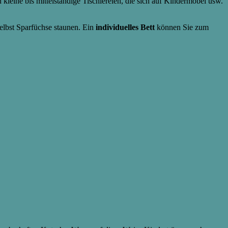
kleine bis mittelständige Tischlereien, die sich auf Kindermöbel usw.
selbst Sparfüchse staunen. Ein
individuelles Bett
können Sie zum