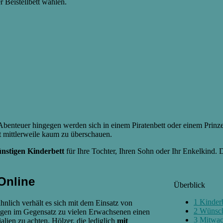
 Beistellbett wählen.
 Abenteuer hingegen werden sich in einem Piratenbett oder einem Prinz
st mittlerweile kaum zu überschauen.
ünstigen Kinderbett
für Ihre Tochter, Ihren Sohn oder Ihr Enkelkind. 
Online
Überblick
1
Kinderb
lich verhält es sich mit dem Einsatz von
2
Wünsche
ngen im Gegensatz zu vielen Erwachsenen einen
3
Mitwach
ialien zu achten. Hölzer, die lediglich
mit