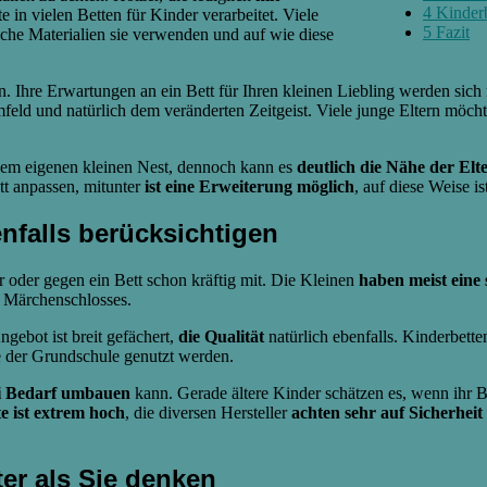
4
Kinderb
in vielen Betten für Kinder verarbeitet. Viele
5
Fazit
lche Materialien sie verwenden und auf wie diese
n. Ihre Erwartungen an ein Bett für Ihren kleinen Liebling werden sic
ld und natürlich dem veränderten Zeitgeist. Viele junge Eltern möchte
einem eigenen kleinen Nest, dennoch kann es
deutlich die Nähe der Elt
tt anpassen, mitunter
ist eine Erweiterung möglich
, auf diese Weise i
nfalls berücksichtigen
 oder gegen ein Bett schon kräftig mit. Die Kleinen
haben meist eine
s Märchenschlosses.
ebot ist breit gefächert,
die Qualität
natürlich ebenfalls. Kinderbett
 der Grundschule genutzt werden.
i Bedarf umbauen
kann. Gerade ältere Kinder schätzen es, wenn ihr B
e ist extrem hoch
, die diversen Hersteller
achten sehr auf Sicherheit
er als Sie denken