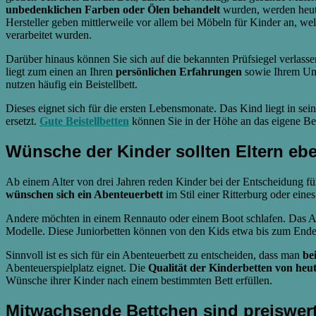
unbedenklichen Farben oder Ölen behandelt
wurden, werden heute 
Hersteller geben mittlerweile vor allem bei Möbeln für Kinder an, we
verarbeitet wurden.
Darüber hinaus können Sie sich auf die bekannten Prüfsiegel verlasse
liegt zum einen an Ihren
persönlichen Erfahrungen
sowie Ihrem Umfe
nutzen häufig ein Beistellbett.
Dieses eignet sich für die ersten Lebensmonate. Das Kind liegt in s
ersetzt.
Gute Beistellbetten
können Sie in der Höhe an das eigene Be
Wünsche der Kinder sollten Eltern ebe
Ab einem Alter von drei Jahren reden Kinder bei der Entscheidung für
wünschen sich ein Abenteuerbett
im Stil einer Ritterburg oder eine
Andere möchten in einem Rennauto oder einem Boot schlafen. Das Ang
Modelle. Diese Juniorbetten können von den Kids etwa bis zum Ende
Sinnvoll ist es sich für ein Abenteuerbett zu entscheiden, dass man
be
Abenteuerspielplatz eignet. Die
Qualität der Kinderbetten von heut
Wünsche ihrer Kinder nach einem bestimmten Bett erfüllen.
Mitwachsende Bettchen sind preiswert