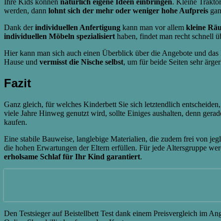
Ihre Kids können
natürlich eigene Ideen einbringen
. Kleine Trakto
werden, dann
lohnt sich der mehr oder weniger hohe Aufpreis
ganz
Dank der
individuellen Anfertigung
kann man vor allem
kleine Rä
individuellen Möbeln spezialisiert
haben, findet man recht schnell üb
Hier kann man sich auch einen Überblick über die Angebote und das 
Hause und
vermisst die Nische selbst
, um für beide Seiten sehr ärge
Fazit
Ganz gleich, für welches Kinderbett Sie sich letztendlich entscheiden, 
viele Jahre Hinweg genutzt wird, sollte Einiges aushalten, denn gera
kaufen.
Eine stabile Bauweise, langlebige Materialien, die zudem frei von jeg
die hohen Erwartungen der Eltern erfüllen. Für jede Altersgruppe wer
erholsame Schlaf für Ihr Kind garantiert
.
Den Testsieger auf Beistellbett Test dank einem Preisvergleich im A