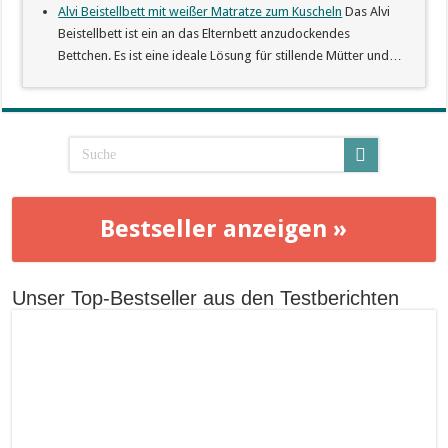
Alvi Beistellbett mit weißer Matratze zum Kuscheln
Das Alvi
Beistellbett ist ein an das Elternbett anzudockendes
Bettchen. Es ist eine ideale Lösung für stillende Mütter und…
Bestseller anzeigen »
Unser Top-Bestseller aus den Testberichten