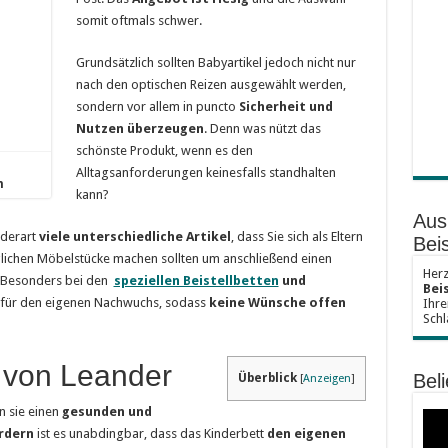
somit oftmals schwer.
Grundsätzlich sollten Babyartikel jedoch nicht nur
nach den optischen Reizen ausgewählt werden,
sondern vor allem in puncto
Sicherheit und
Nutzen überzeugen
. Denn was nützt das
schönste Produkt, wenn es den
Alltagsanforderungen keinesfalls standhalten
m
kann?
Aus
 derart
viele unterschiedliche Artikel
, dass Sie sich als Eltern
Beis
lichen Möbelstücke machen sollten um anschließend einen
Herz
. Besonders bei den
speziellen Beistellbetten
und
Bei
für den eigenen Nachwuchs, sodass
keine Wünsche offen
Ihre
Schl
s von Leander
Beli
Überblick
[
Anzeigen
]
 sie einen
gesunden und
ördern
ist es unabdingbar, dass das Kinderbett
den eigenen