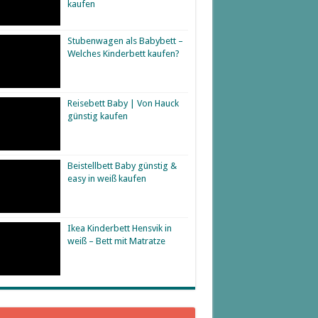
kaufen
Stubenwagen als Babybett –
Welches Kinderbett kaufen?
Reisebett Baby | Von Hauck
günstig kaufen
Beistellbett Baby günstig &
easy in weiß kaufen
Ikea Kinderbett Hensvik in
weiß – Bett mit Matratze