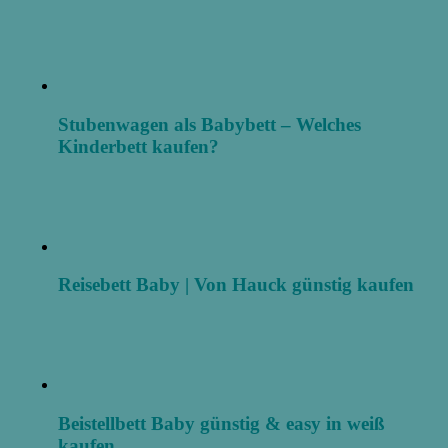
Stubenwagen als Babybett – Welches
Kinderbett kaufen?
Reisebett Baby | Von Hauck günstig kaufen
Beistellbett Baby günstig & easy in weiß
kaufen