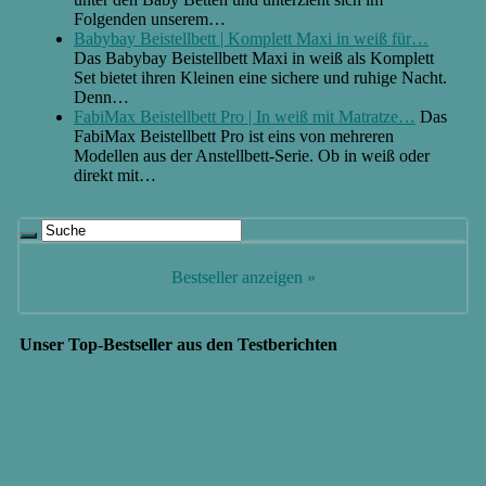
Folgenden unserem…
Babybay Beistellbett | Komplett Maxi in weiß für…
Das Babybay Beistellbett Maxi in weiß als Komplett
Set bietet ihren Kleinen eine sichere und ruhige Nacht.
Denn…
FabiMax Beistellbett Pro | In weiß mit Matratze…
Das
FabiMax Beistellbett Pro ist eins von mehreren
Modellen aus der Anstellbett-Serie. Ob in weiß oder
direkt mit…
Bestseller anzeigen »
Unser Top-Bestseller aus den Testberichten