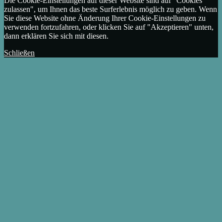
Die Cookie-Einstellungen auf dieser Website sind auf "Cookies
zulassen", um Ihnen das beste Surferlebnis möglich zu geben. Wenn
Sie diese Website ohne Änderung Ihrer Cookie-Einstellungen zu
verwenden fortzufahren, oder klicken Sie auf "Akzeptieren" unten,
dann erklären Sie sich mit diesen.
Schließen