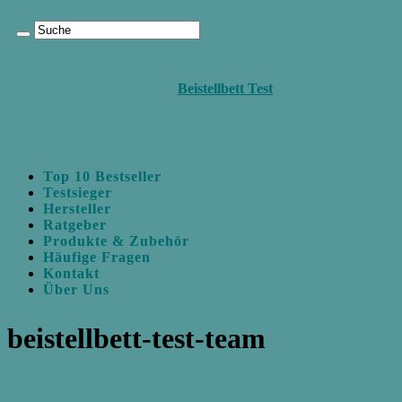
Beistellbett Test
Top 10 Bestseller
Testsieger
Hersteller
Ratgeber
Produkte & Zubehör
Häufige Fragen
Kontakt
Über Uns
beistellbett-test-team